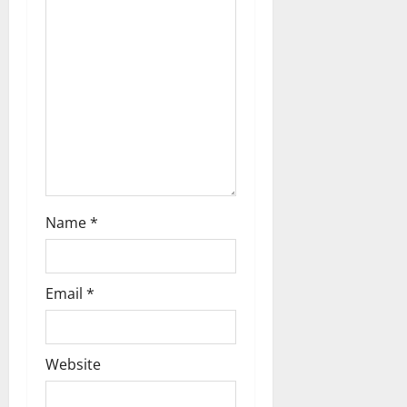
t
i
o
n
Name
*
Email
*
Website