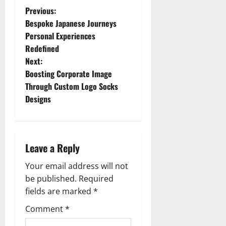
P
Previous:
Bespoke Japanese Journeys
o
Personal Experiences
Redefined
s
Next:
t
Boosting Corporate Image
Through Custom Logo Socks
n
Designs
a
v
Leave a Reply
i
Your email address will not
g
be published.
Required
fields are marked
*
a
Comment
*