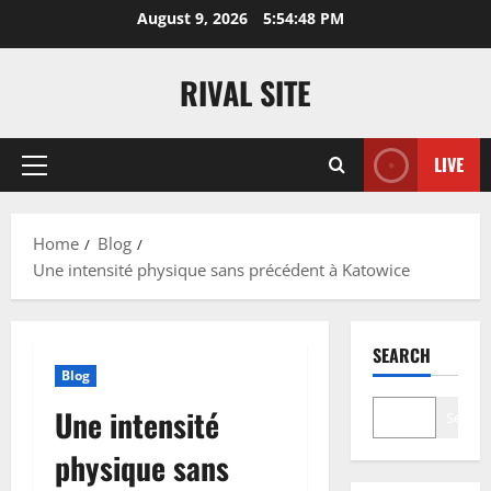
Skip
August 9, 2026
5:54:49 PM
to
content
RIVAL SITE
LIVE
Primary
Menu
Home
Blog
Une intensité physique sans précédent à Katowice
SEARCH
Blog
Une intensité
Search
physique sans