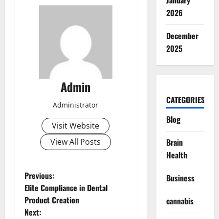
January
2026
December
2025
Admin
CATEGORIES
Administrator
Blog
Visit Website
View All Posts
Brain
Health
P
Previous:
Business
Elite Compliance in Dental
o
Product Creation
cannabis
Next: