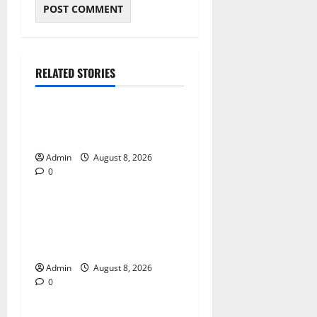
RELATED STORIES
Blog
Daman Online Slot Games
With Simple Gameplay
Admin
August 8, 2026
0
Blog
Jai Club Login Made Simple
for Secure and Smooth
Access
Admin
August 8, 2026
0
Blog