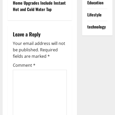
s
Education
Home Upgrades Include Instant
t
Hot and Cold Water Tap
Lifestyle
n
technology
a
Leave a Reply
v
Your email address will not
be published.
Required
i
fields are marked
*
g
Comment
*
a
t
i
o