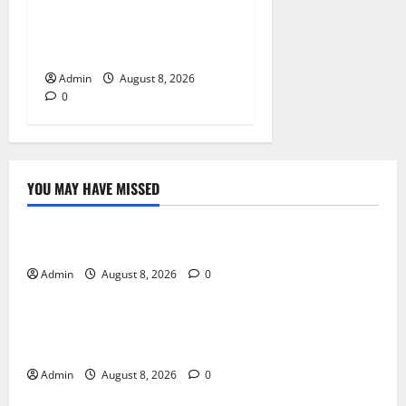
Jai Club Online Slot Games
A Modern Guide to Enjoying
Digital Slot Entertainment
Admin
August 8, 2026
0
YOU MAY HAVE MISSED
Blog
Daman Online Slot Games With Simple Gameplay
Admin
August 8, 2026
0
Blog
Jai Club Login Made Simple for Secure and Smooth
Access
Admin
August 8, 2026
0
Blog