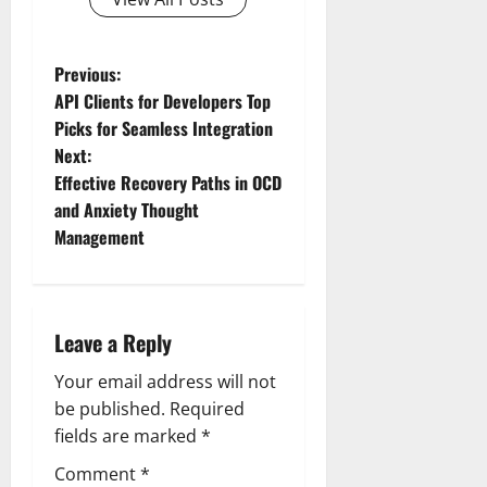
P
Previous:
API Clients for Developers Top
o
Picks for Seamless Integration
Next:
s
Effective Recovery Paths in OCD
t
and Anxiety Thought
Management
n
a
Leave a Reply
v
Your email address will not
i
be published.
Required
g
fields are marked
*
Comment
*