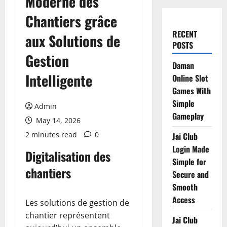
Moderne des
Chantiers grâce
RECENT
aux Solutions de
POSTS
Gestion
Daman
Intelligente
Online Slot
Games With
Simple
Admin
Gameplay
May 14, 2026
2 minutes read
0
Jai Club
Login Made
Digitalisation des
Simple for
chantiers
Secure and
Smooth
Access
Les solutions de gestion de
chantier représentent
Jai Club