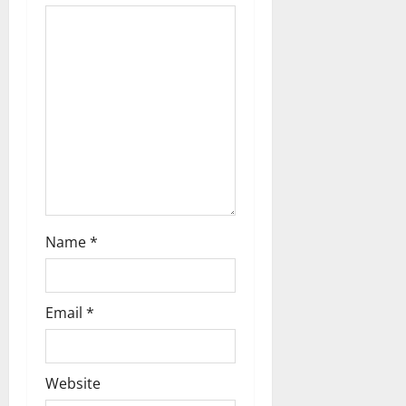
a
t
i
o
n
Name
*
Email
*
Website