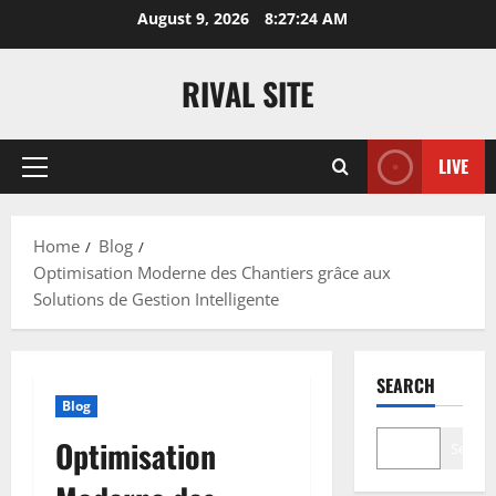
Skip
August 9, 2026
8:27:25 AM
to
content
RIVAL SITE
LIVE
Primary
Menu
Home
Blog
Optimisation Moderne des Chantiers grâce aux
Solutions de Gestion Intelligente
SEARCH
Blog
Optimisation
Search