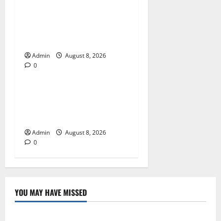
Jai Club Login Made Simple
for Secure and Smooth
Access
Admin
August 8, 2026
0
Blog
Jai Club Online Slot Games
A Modern Guide to Enjoying
Digital Slot Entertainment
Admin
August 8, 2026
0
YOU MAY HAVE MISSED
Blog