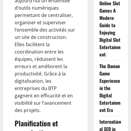
aujourd’hui un ensemble
Online Slot
d’outils numériques
Games A
permettant de centraliser,
Modern
organiser et superviser
Guide to
l’ensemble des activités sur
Enjoying
un site de construction.
Digital Slot
Elles facilitent la
Entertainm
coordination entre les
ent
équipes, réduisent les
The Daman
erreurs et améliorent la
Game
productivité. Grâce à la
Experience
digitalisation, les
in the
entreprises du BTP
Digital
gagnent en efficacité et en
Entertainm
visibilité sur l’avancement
ent Era
des projets.
Planification et
Internation
al SEO in