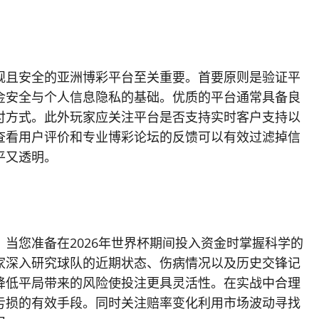
规且安全的亚洲博彩平台至关重要。首要原则是验证平
金安全与个人信息隐私的基础。优质的平台通常具备良
付方式。此外玩家应关注平台是否支持实时客户支持以
查看用户评价和专业博彩论坛的反馈可以有效过滤掉信
平又透明。
当您准备在2026年世界杯期间投入资金时掌握科学的
家深入研究球队的近期状态、伤病情况以及历史交锋记
降低平局带来的风险使投注更具灵活性。在实战中合理
亏损的有效手段。同时关注赔率变化利用市场波动寻找