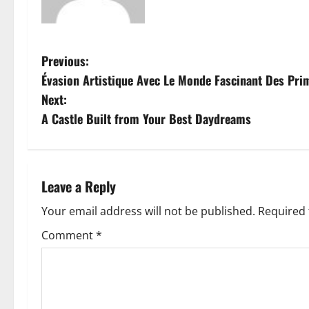
P
Previous:
Évasion Artistique Avec Le Monde Fascinant Des Pri
o
Next:
s
A Castle Built from Your Best Daydreams
t
n
Leave a Reply
a
Your email address will not be published.
Required 
v
Comment
*
i
g