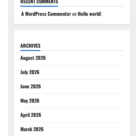
RECENT COMMENTS
A WordPress Commenter
on
Hello world!
ARCHIVES
August 2026
July 2026
June 2026
May 2026
April 2026
March 2026