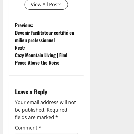
View All Posts
P
Previous:
Devenir facilitateur certifié en
o
milieu professionnel
Next:
s
Cozy Mountain Living | Find
t
Peace Above the Noise
n
a
Leave a Reply
v
Your email address will not
be published.
Required
i
fields are marked
*
g
Comment
*