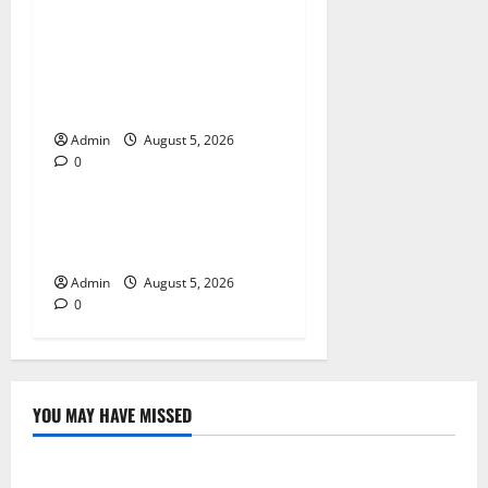
Trusted Dispensary Services
for Quality Cannabis
Products
Admin
August 5, 2026
0
Blog
Tokyo Private Tours With
Flexible Daily Itineraries
Admin
August 5, 2026
0
YOU MAY HAVE MISSED
Blog
International SEO in Webflow That Expands Global