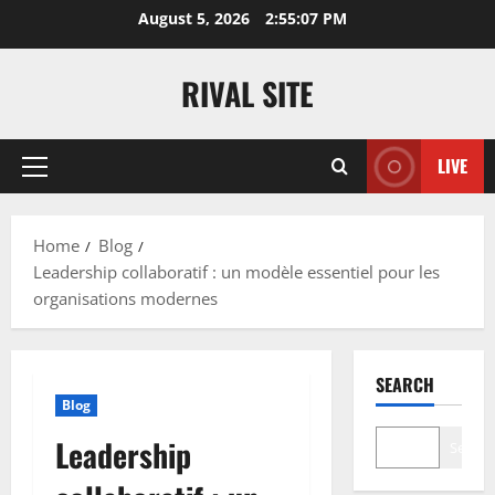
Skip
August 5, 2026
2:55:07 PM
to
content
RIVAL SITE
LIVE
Primary
Menu
Home
Blog
Leadership collaboratif : un modèle essentiel pour les
organisations modernes
SEARCH
Blog
Leadership
Search