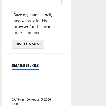
Save my name, email,
and website in this
browser for the next
time I comment.
RELATED STORIES
Blog
International SEO in
Webflow That Expands
Global Online Success
Admin
August 5, 2026
0
Blog