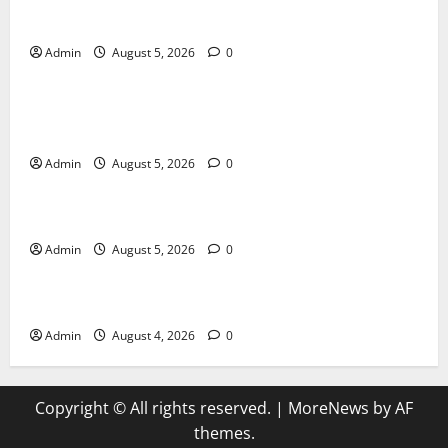
Online Success
Admin
August 5, 2026
0
Blog
Trusted Dispensary Services for Quality Cannabis
Products
Admin
August 5, 2026
0
Blog
Tokyo Private Tours With Flexible Daily Itineraries
Admin
August 5, 2026
0
Blog
Discover Exceptional Value at Every Dispensary
Admin
August 4, 2026
0
Copyright © All rights reserved.
|
MoreNews
by AF
themes.