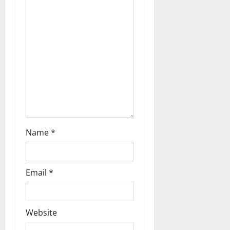
a
t
i
o
n
Name
*
Email
*
Website