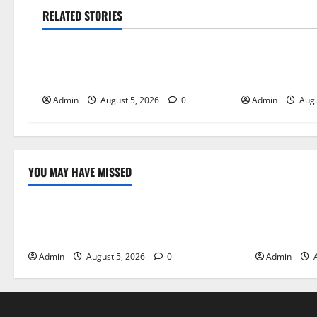
RELATED STORIES
Blog
Blog
International SEO in Webflow That
Trusted Dispen
Expands Global Online Success
Quality Canna
Admin
August 5, 2026
0
Admin
Augu
YOU MAY HAVE MISSED
Blog
Blog
International SEO in Webflow That
Trusted Dis
Expands Global Online Success
Cannabis P
Admin
August 5, 2026
0
Admin
A