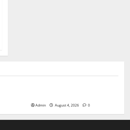
Blog
ible Daily
Discover Exceptional Value at Every
Dispensary
Admin
August 4, 2026
0