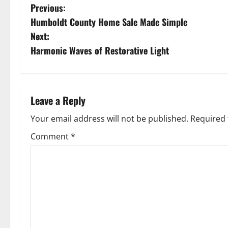
P
Previous:
Humboldt County Home Sale Made Simple
o
Next:
s
Harmonic Waves of Restorative Light
t
n
Leave a Reply
a
Your email address will not be published.
Required 
v
Comment
*
i
g
a
t