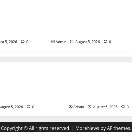
Blog
sary Services for
Tokyo Private Tours With Flexible
bis Products
Daily Itineraries
st 5, 2026
0
Admin
August 5, 2026
0
Blog
pensary Services for Quality
Tokyo Private Tours With Flex
roducts
Itineraries
ugust 5, 2026
0
Admin
August 5, 2026
0
Copyright © All rights reserved.
|
MoreNews
by AF themes.