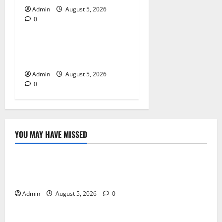
Admin
August 5, 2026
0
Blog
Tokyo Private Tours With
Flexible Daily Itineraries
Admin
August 5, 2026
0
YOU MAY HAVE MISSED
Blog
International SEO in Webflow That Expands Global
Online Success
Admin
August 5, 2026
0
Blog