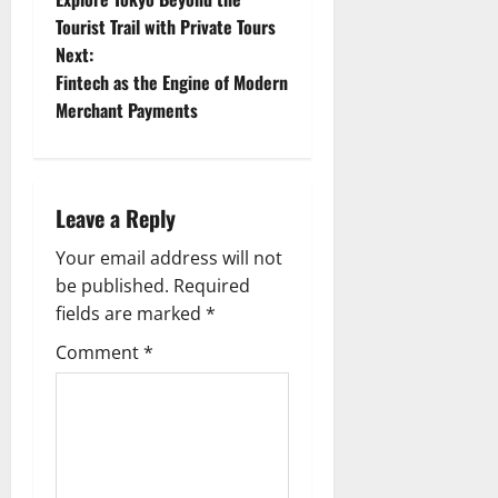
o
Tourist Trail with Private Tours
Next:
s
Fintech as the Engine of Modern
t
Merchant Payments
n
a
Leave a Reply
v
Your email address will not
be published.
Required
i
fields are marked
*
g
Comment
*
a
t
i