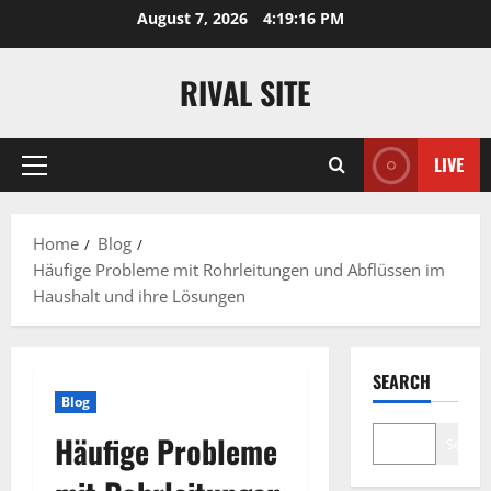
Skip
August 7, 2026
4:19:17 PM
to
content
RIVAL SITE
LIVE
Primary
Menu
Home
Blog
Häufige Probleme mit Rohrleitungen und Abflüssen im
Haushalt und ihre Lösungen
SEARCH
Blog
Häufige Probleme
Search