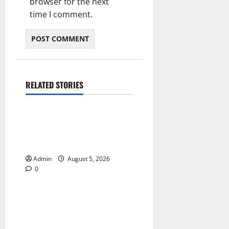
browser for the next
time I comment.
RELATED STORIES
Blog
International SEO in
Webflow That Expands
Global Online Success
Admin
August 5, 2026
0
Blog
Trusted Dispensary Services
for Quality Cannabis
Products