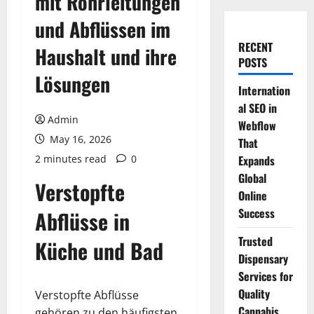
mit Rohrleitungen
und Abflüssen im
RECENT
Haushalt und ihre
POSTS
Lösungen
Internation
al SEO in
Admin
Webflow
May 16, 2026
That
2 minutes read
0
Expands
Global
Verstopfte
Online
Success
Abflüsse in
Trusted
Küche und Bad
Dispensary
Services for
Quality
Verstopfte Abflüsse
Cannabis
gehören zu den häufigsten