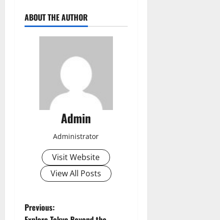
ABOUT THE AUTHOR
Admin
Administrator
Visit Website
View All Posts
P
Previous:
Explore Tokyo Beyond the