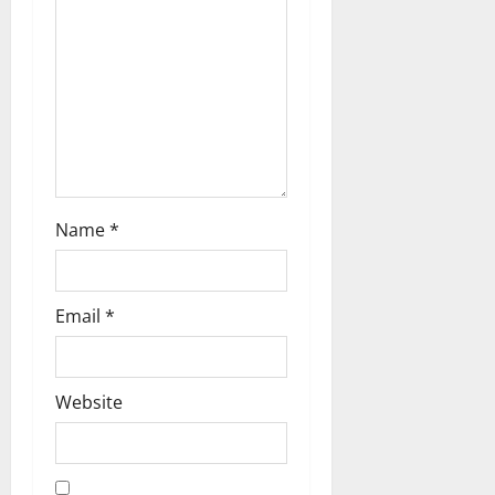
i
o
n
Name
*
Email
*
Website