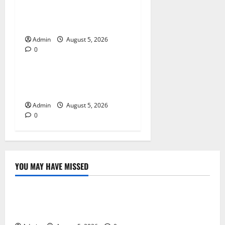
Trusted Dispensary Services
for Quality Cannabis
Products
Admin
August 5, 2026
0
Blog
Tokyo Private Tours With
Flexible Daily Itineraries
Admin
August 5, 2026
0
YOU MAY HAVE MISSED
Blog
International SEO in Webflow That Expands Global
Online Success