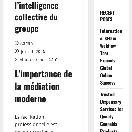
l’intelligence
RECENT
collective du
POSTS
groupe
Internation
al SEO in
Admin
Webflow
June 4, 2026
That
2 minutes read
0
Expands
Global
L’importance de
Online
Success
la médiation
Trusted
moderne
Dispensary
Services for
Quality
La facilitation
Cannabis
professionnelle est
Products
devenue un levier