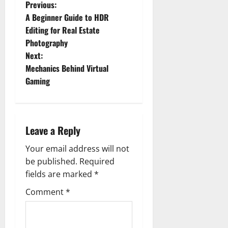
P
Previous:
A Beginner Guide to HDR
o
Editing for Real Estate
Photography
s
Next:
t
Mechanics Behind Virtual
Gaming
n
a
Leave a Reply
v
Your email address will not
i
be published.
Required
g
fields are marked
*
Comment
*
a
t