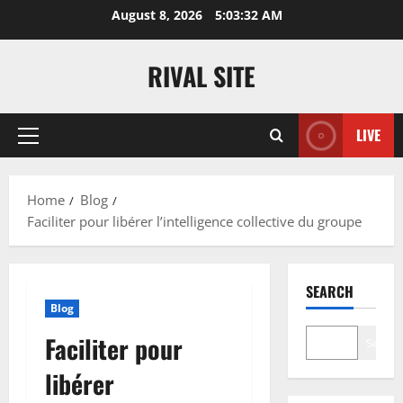
Skip
August 8, 2026
5:03:33 AM
to
content
RIVAL SITE
LIVE
Primary
Menu
Home
Blog
Faciliter pour libérer l’intelligence collective du groupe
SEARCH
Blog
Faciliter pour
Search
libérer