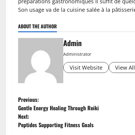
préparations gastronomiques Il suffit de quel
Son usage va de la cuisine salée à la pâtisser
ABOUT THE AUTHOR
Admin
Administrator
Visit Website
View Al
P
Previous:
Gentle Energy Healing Through Reiki
o
Next:
s
Peptides Supporting Fitness Goals