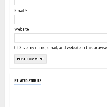
Email
*
Website
Save my name, email, and website in this browse
RELATED STORIES
Blog
Blog
International SEO in Webflow That
Trusted Dispen
Expands Global Online Success
Quality Canna