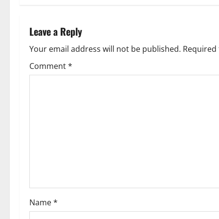
t
n
Leave a Reply
a
Your email address will not be published.
Required 
v
Comment
*
i
g
a
t
i
o
Name
*
n