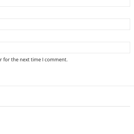
r for the next time I comment.
Blog
sary Services for
Tokyo Private Tours With Flexible
bis Products
Daily Itineraries