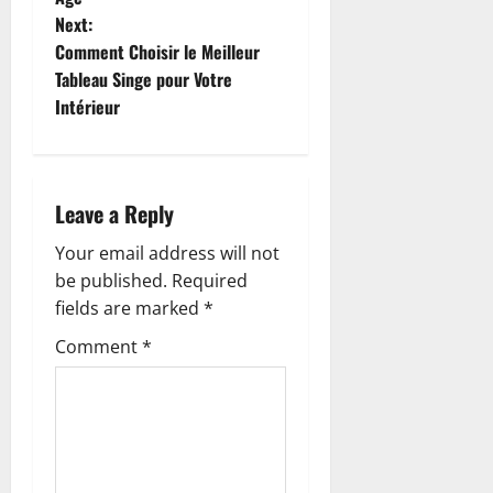
s
Next:
t
Comment Choisir le Meilleur
Tableau Singe pour Votre
n
Intérieur
a
v
Leave a Reply
i
Your email address will not
g
be published.
Required
fields are marked
*
a
Comment
*
t
i
o