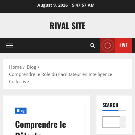
Skip
August 9, 2026
5:47:58 AM
to
content
RIVAL SITE
LIVE
Primary
Menu
Home
Blog
Comprendre le Rôle du Facilitateur en Intelligence
Collective
SEARCH
Blog
Comprendre le
Search