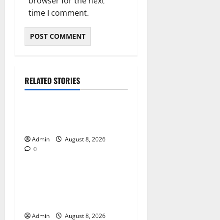
browser for the next
time I comment.
RELATED STORIES
Blog
Daman Online Slot Games
With Simple Gameplay
Admin
August 8, 2026
0
Blog
Jai Club Login Made Simple
for Secure and Smooth
Access
Admin
August 8, 2026