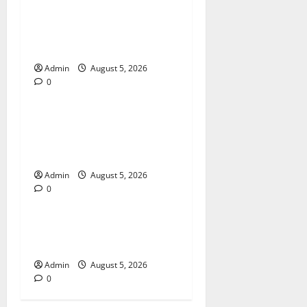
International SEO in
Webflow That Expands
Global Online Success
Admin
August 5, 2026
0
Blog
Trusted Dispensary Services
for Quality Cannabis
Products
Admin
August 5, 2026
0
Blog
Tokyo Private Tours With
Flexible Daily Itineraries
Admin
August 5, 2026
0