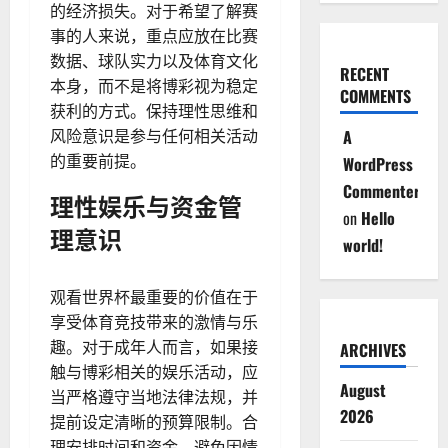
的经济损失。对于希望了解赛
事的人来说，重点应放在比赛
数据、球队实力以及体育文化
RECENT
本身，而不是将博彩视为稳定
COMMENTS
获利的方式。保持理性思维和
风险意识是参与任何相关活动
A
的重要前提。
WordPress
Commenter
理性娱乐与资金管
on
Hello
理意识
world!
观看世界杯最重要的价值在于
享受体育竞技带来的激情与乐
趣。对于成年人而言，如果接
ARCHIVES
触与博彩相关的娱乐活动，应
August
当严格遵守当地法律法规，并
2026
提前设定清晰的预算限制。合
理安排时间和资金，避免因情