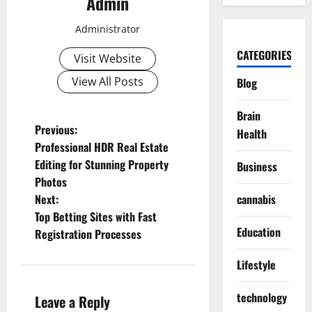
Admin
Administrator
CATEGORIES
Visit Website
View All Posts
Blog
Brain
P
Previous:
Health
Professional HDR Real Estate
o
Editing for Stunning Property
Business
Photos
s
Next:
cannabis
t
Top Betting Sites with Fast
Education
Registration Processes
n
Lifestyle
a
technology
Leave a Reply
v